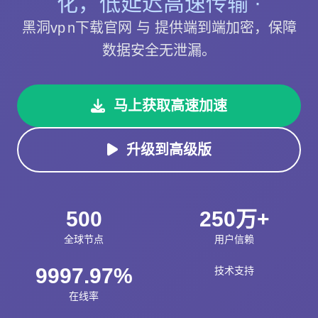
化，低延迟高速传输 ·
黑洞vp n下载官网 与 提供端到端加密，保障
数据安全无泄漏。
马上获取高速加速
升级到高级版
500
250万+
全球节点
用户信赖
9997.97%
技术支持
在线率